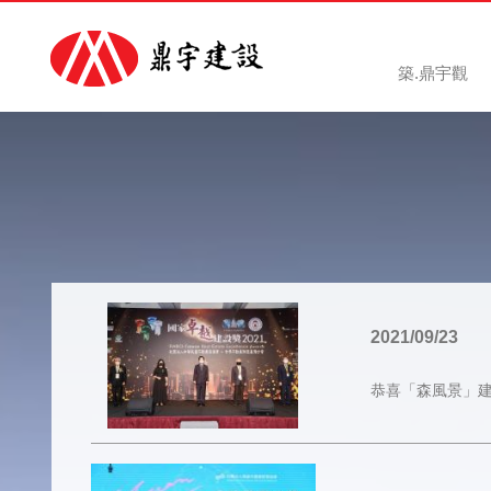
築.鼎宇觀
2021/09/23
恭喜「森風景」建